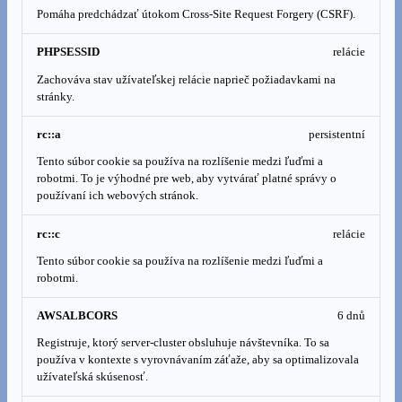
Pomáha predchádzať útokom Cross-Site Request Forgery (CSRF).
PHPSESSID
relácie
Zachováva stav užívateľskej relácie naprieč požiadavkami na
stránky.
rc::a
persistentní
Tento súbor cookie sa používa na rozlíšenie medzi ľuďmi a
robotmi. To je výhodné pre web, aby vytvárať platné správy o
používaní ich webových stránok.
rc::c
relácie
Tento súbor cookie sa používa na rozlíšenie medzi ľuďmi a
robotmi.
AWSALBCORS
6 dnů
Registruje, ktorý server-cluster obsluhuje návštevníka. To sa
používa v kontexte s vyrovnávaním záťaže, aby sa optimalizovala
užívateľská skúsenosť.