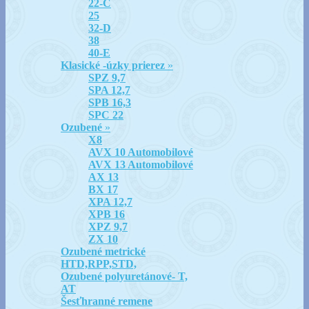
22-C
25
32-D
38
40-E
Klasické -úzky prierez
»
SPZ 9,7
SPA 12,7
SPB 16,3
SPC 22
Ozubené
»
X8
AVX 10 Automobilové
AVX 13 Automobilové
AX 13
BX 17
XPA 12,7
XPB 16
XPZ 9,7
ZX 10
Ozubené metrické
HTD,RPP,STD,
Ozubené polyuretánové- T,
AT
Šesťhranné remene