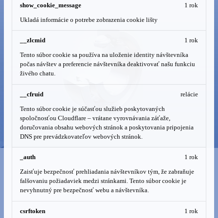
show_cookie_message
1 rok
Ukladá informácie o potrebe zobrazenia cookie lišty
__zlcmid
1 rok
Tento súbor cookie sa používa na uloženie identity návštevníka
počas návštev a preferencie návštevníka deaktivovať našu funkciu
živého chatu.
__cfruid
relácie
Tento súbor cookie je súčasťou služieb poskytovaných
spoločnosťou Cloudflare – vrátane vyrovnávania záťaže,
doručovania obsahu webových stránok a poskytovania pripojenia
DNS pre prevádzkovateľov webových stránok.
_auth
1 rok
Zaisťuje bezpečnosť prehliadania návštevníkov tým, že zabraňuje
falšovaniu požiadaviek medzi stránkami. Tento súbor cookie je
nevyhnutný pre bezpečnosť webu a návštevníka.
csrftoken
1 rok