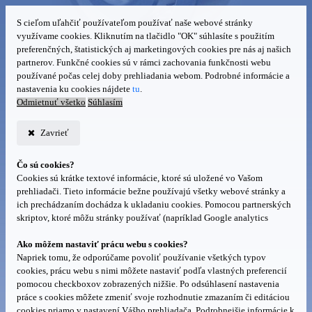
S cieľom uľahčiť používateľom používať naše webové stránky
využívame cookies. Kliknutím na tlačidlo "OK" súhlasíte s použitím
preferenčných, štatistických aj marketingových cookies pre nás aj našich
partnerov. Funkčné cookies sú v rámci zachovania funkčnosti webu
používané počas celej doby prehliadania webom. Podrobné informácie a
nastavenia ku cookies nájdete
tu
.
Odmietnuť všetko
Súhlasím
Zavrieť
Čo sú cookies?
Cookies sú krátke textové informácie, ktoré sú uložené vo Vašom
prehliadači. Tieto informácie bežne používajú všetky webové stránky a
ich prechádzaním dochádza k ukladaniu cookies. Pomocou partnerských
skriptov, ktoré môžu stránky používať (napríklad Google analytics
Ako môžem nastaviť prácu webu s cookies?
Napriek tomu, že odporúčame povoliť používanie všetkých typov
cookies, prácu webu s nimi môžete nastaviť podľa vlastných preferencií
pomocou checkboxov zobrazených nižšie. Po odsúhlasení nastavenia
práce s cookies môžete zmeniť svoje rozhodnutie zmazaním či editáciou
cookies priamo v nastavení Vášho prehliadača. Podrobnejšie informácie k