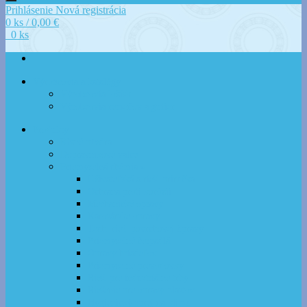
Prihlásenie
Nová registrácia
0 ks / 0,00 €
0 ks
Výrobcovia a katalógy
Výrobcovia ložísk
Výrobcovia remeňov a gufier
Produkty
Klzné púzdra
Dopravníkové valce
Priemyselná chémia »
Užívateľská a rieš. príručka
Ochrana proti korózii
Mechanické opravy
Karosárske opravy
Tech. rieš. povrchovej úpravy
Priemyselné čerpadlá
Opravy hriadeľov
Priemyselné prevodovky
Rieš. pre industriálne trhy
Riešenie pre opravy plastov
Hygienický sprej na klímu