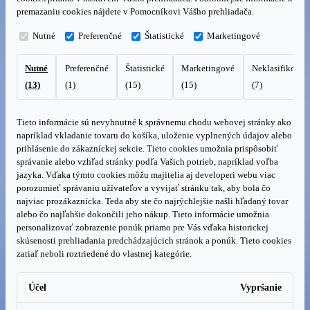
premazaniu cookies nájdete v Pomocníkovi Vášho prehliadača.
Nutné
Preferenčné
Štatistické
Marketingové
Nutné
Preferenčné
Štatistické
Marketingové
Neklasifikovan
(13)
(1)
(15)
(15)
(7)
Tieto informácie sú nevyhnutné k správnemu chodu webovej stránky ako
napríklad vkladanie tovaru do košíka, uloženie vyplnených údajov alebo
prihlásenie do zákazníckej sekcie.
Tieto cookies umožnia prispôsobiť
správanie alebo vzhľad stránky podľa Vašich potrieb, napríklad voľba
jazyka.
Vďaka týmto cookies môžu majitelia aj developeri webu viac
porozumieť správaniu užívateľov a vyvijať stránku tak, aby bola čo
najviac prozákaznícka. Teda aby ste čo najrýchlejšie našli hľadaný tovar
alebo čo najľahšie dokončili jeho nákup.
Tieto informácie umožnia
personalizovať zobrazenie ponúk priamo pre Vás vďaka historickej
skúsenosti prehliadania predchádzajúcich stránok a ponúk.
Tieto cookies
zatiaľ neboli roztriedené do vlastnej kategórie.
Účel
Vypršanie