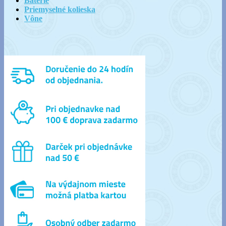
Batérie
Priemyselné kolieska
Vône