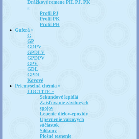
Drážkové remene PH, PJ, PK
»
Profil PJ
Profil PK
Profil PH
Guferá
»
G
GP
GDPV
GPDLV
GPDPV
GPV
GDL
GPDL
Kovové
Priemyselná chémia
»
LOCTITE
»
Sekundové lepidlá
Zaisťovanie závitových
spojov
Lepenie dielov-epoxidy
Upevnenie valcových
súčiastok
Silikóny
Plošné tesnenie