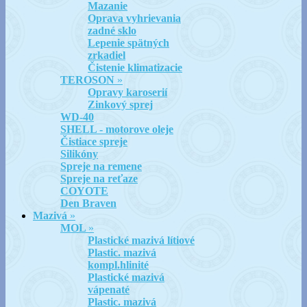
Mazanie
Oprava vyhrievania
zadné sklo
Lepenie spätných
zrkadiel
Čistenie klimatizacie
TEROSON
»
Opravy karoserií
Zinkový sprej
WD-40
SHELL - motorove oleje
Čistiace spreje
Silikóny
Spreje na remene
Spreje na reťaze
COYOTE
Den Braven
Mazivá
»
MOL
»
Plastické mazivá lítiové
Plastic. mazivá
kompl.hlinité
Plastické mazivá
vápenaté
Plastic. mazivá