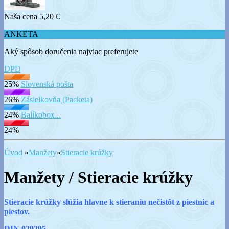
Naša cena
5,20 €
ANKETA
Aký spôsob doručenia najviac preferujete
DPD
25%
Slovenská pošta
26%
Zásielkovňa (Packeta)
24%
Balíkobox...
24%
Úvod
»
Manžety
»
Stieracie krúžky
Manžety / Stieracie krúžky
Stieracie krúžky slúžia hlavne k stieraniu nečistôt z piestnic a
piestov.
DIN 029295