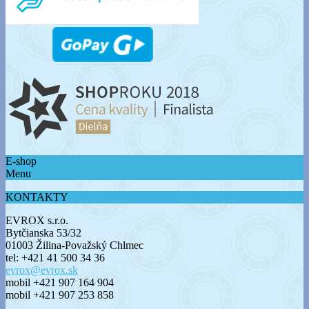
E-shop
Menu
KONTAKTY
EVROX s.r.o.
Bytčianska 53/32
01003 Žilina-Považský Chlmec
tel:
+421 41 500 34 36
evrox@evrox.sk
mobil +421 907 164 904
mobil +421 907 253 858