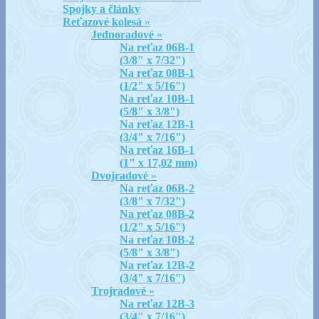
Spojky a články
Reťazové kolesá
»
Jednoradové
»
Na reťaz 06B-1
(3/8" x 7/32")
Na reťaz 08B-1
(1/2" x 5/16")
Na reťaz 10B-1
(5/8" x 3/8")
Na reťaz 12B-1
(3/4" x 7/16")
Na reťaz 16B-1
(1" x 17,02 mm)
Dvojradové
»
Na reťaz 06B-2
(3/8" x 7/32")
Na reťaz 08B-2
(1/2" x 5/16")
Na reťaz 10B-2
(5/8" x 3/8")
Na reťaz 12B-2
(3/4" x 7/16")
Trojradové
»
Na reťaz 12B-3
(3/4" x 7/16")