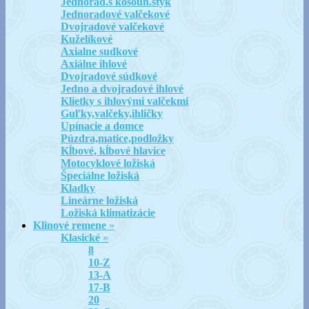
Jednorad.s kosouh.styk
Jednoradové valčekové
Dvojradové valčekové
Kuželíkové
Axialne sudkové
Axiálne ihlové
Dvojradové súdkové
Jedno a dvojradové ihlové
Klietky s ihlovými valčekmi
Guľky,valčeky,ihličky
Upínacie a domce
Púzdra,matice,podložky
Kĺbové, kĺbové hlavice
Motocyklové ložiská
Špeciálne ložiská
Kladky
Lineárne ložiská
Ložiská klimatizácie
Klinové remene
»
Klasické
»
8
10-Z
13-A
17-B
20