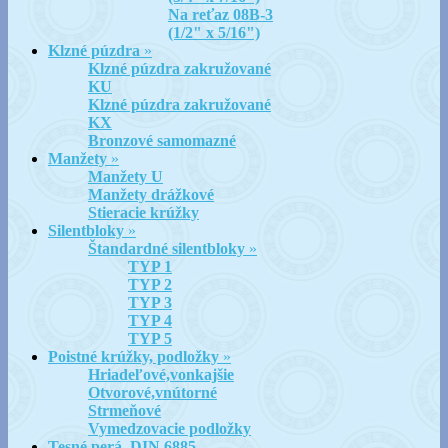
Na reťaz 08B-3
(1/2" x 5/16")
Klzné púzdra
»
Klzné púzdra zakružované
KU
Klzné púzdra zakružované
KX
Bronzové samomazné
Manžety
»
Manžety U
Manžety drážkové
Stieracie krúžky
Silentbloky
»
Štandardné silentbloky
»
TYP 1
TYP 2
TYP 3
TYP 4
TYP 5
Poistné krúžky, podložky
»
Hriadeľové,vonkajšie
Otvorové,vnútorné
Strmeňové
Vymedzovacie podložky
Tesné perá, DIN 6885