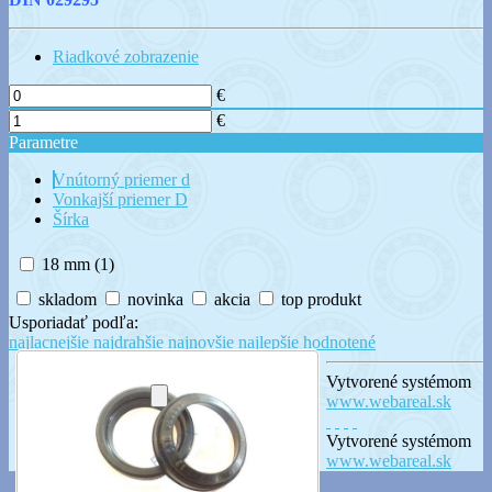
Riadkové zobrazenie
€
€
Parametre
Vnútorný priemer d
Vonkajší priemer D
Šírka
18 mm
(1)
skladom
novinka
akcia
top produkt
Usporiadať podľa:
najlacnejšie
najdrahšie
najnovšie
najlepšie hodnotené
Vytvorené systémom
www.webareal.sk
Vytvorené systémom
www.webareal.sk