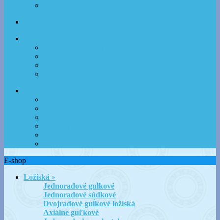
Plastické mazivá SKF
Servis
Rozmer a špecifikácia ložísk
Doplnkové označenia ložísk
Doplnkové označenia SKF
Doplnkové označenia FAG
Rozmery ložísk ZARN
O NÁS
Kontakty
Možnosti dopravy a platby
Obchodné podmienky
Dopytový formulár
Ložiská CX
Prečo nakupovať u nás
E-shop
Ložiská
»
Jednoradové guĺkové
Jednoradové súdkové
Dvojradové guĺkové ložiská
Axiálne guľkové