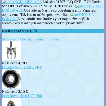
AKCIA MESIACA
Ložisko 31307 J2/Q SKF 17,20 Eur/ks
bez DPH Ložisko 6304 2Z MTM 1,30 Eur/ks...
FÓRUM O
LOŽISKÁCH
Opýtajte sa Nás na čo potrebujete a mi Vám radi
odpovieme. Tak isto tu môžu prispievatelia...
NOVÉ V
PONUKE
Naskladnili sme široký výber najpoužívanejších
silentblokov v rôznych rozmeroch a veľmi prijateľných...
NAJPREDÁVANEJŠÍ
Sťahovák na ložiská 3 ramenný 75 mm
Naša cena
4,70 €
Ložisko 6200 2RSH, SKF
Naša cena
2,15 €
Ložiskové teleso UCP 206