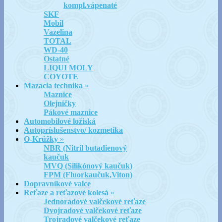
kompl.vápenaté
SKF
Mobil
Vazelina
TOTAL
WD-40
Ostatné
LIQUI MOLY
COYOTE
Mazacia technika
»
Maznice
Olejničky
Pákové maznice
Automobilové ložiská
Autopríslušenstvo/ kozmetika
O-Krúžky
»
NBR (Nitril butadienový
kaučuk
MVQ (Silikónový kaučuk)
FPM (Fluorkaučuk,Viton)
Dopravníkové valce
Reťaze a reťazové kolesá
»
Jednoradové valčekové reťaze
Dvojradové valčekové reťaze
Trojradové valčekové reťaze