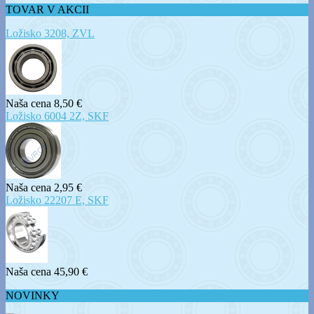
TOVAR V AKCII
Ložisko 3208, ZVL
Naša cena
8,50 €
Ložisko 6004 2Z, SKF
Naša cena
2,95 €
Ložisko 22207 E, SKF
Naša cena
45,90 €
NOVINKY