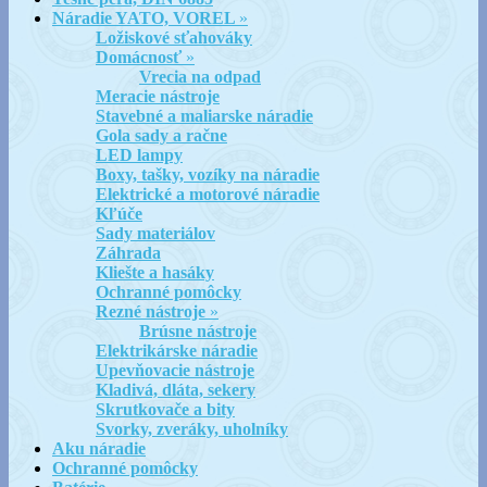
Náradie YATO, VOREL
»
Ložiskové sťahováky
Domácnosť
»
Vrecia na odpad
Meracie nástroje
Stavebné a maliarske náradie
Gola sady a račne
LED lampy
Boxy, tašky, vozíky na náradie
Elektrické a motorové náradie
Kľúče
Sady materiálov
Záhrada
Kliešte a hasáky
Ochranné pomôcky
Rezné nástroje
»
Brúsne nástroje
Elektrikárske náradie
Upevňovacie nástroje
Kladivá, dláta, sekery
Skrutkovače a bity
Svorky, zveráky, uholníky
Aku náradie
Ochranné pomôcky